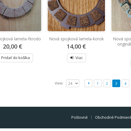
ojková lamela-ferodo
Nová spojková lamela-korok
Nová spo
origin
20,00 €
14,00 €
Pridať do košíka
Viac
View:
1
2
3
4
Poštovné
Obchodné Podmien