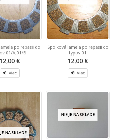
lamela po repasii do
Spojková lamela po repasii do
ov 01/A,01/B
typov 01
12,00 €
12,00 €
Viac
Viac
NIE JE NA SKLADE
 JE NA SKLADE