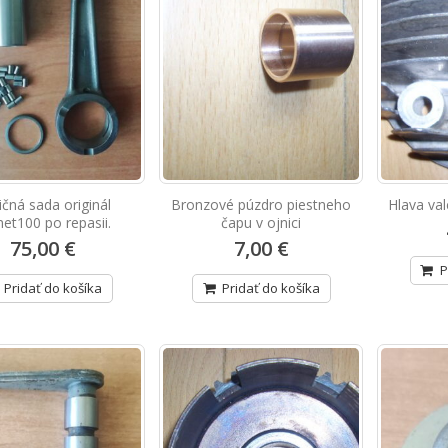
ičná sada originál
Bronzové púzdro piestneho
Hlava va
et100 po repasii.
čapu v ojnici
75,00 €
7,00 €
P
Pridať do košíka
Pridať do košíka