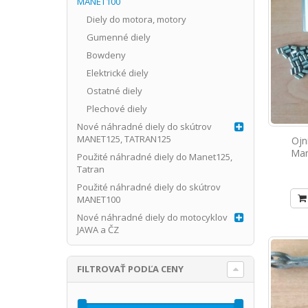
MANET100
Diely do motora, motory
Gumenné diely
Bowdeny
Elektrické diely
Ostatné diely
Plechové diely
Nové náhradné diely do skútrov
MANET125, TATRAN125
Ojn
Man
Použité náhradné diely do Manet125,
Tatran
Použité náhradné diely do skútrov
MANET100
Nové náhradné diely do motocyklov
JAWA a ČZ
FILTROVAŤ PODĽA CENY