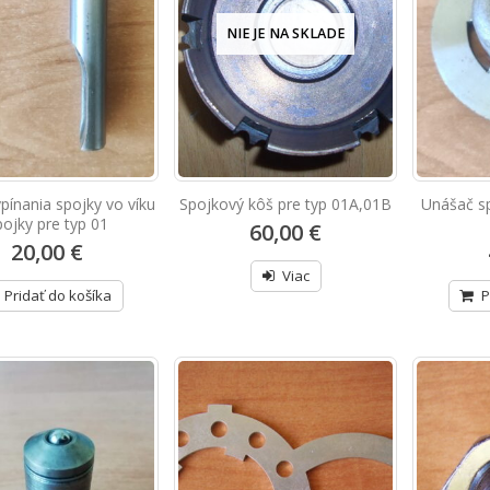
NIE JE NA SKLADE
pínania spojky vo víku
Spojkový kôš pre typ 01A,01B
Unášač s
pojky pre typ 01
60,00 €
20,00 €
Viac
Pridať do košíka
P