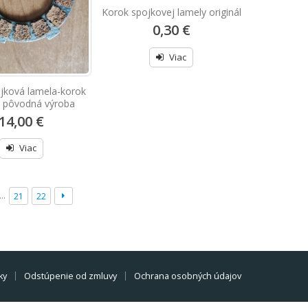
Korok spojkovej lamely originál
0,30 €
Viac
jková lamela-korok
ál pôvodná výroba
14,00 €
Viac
…
21
22
ky
Odstúpenie od zmluvy
Ochrana osobných údajov