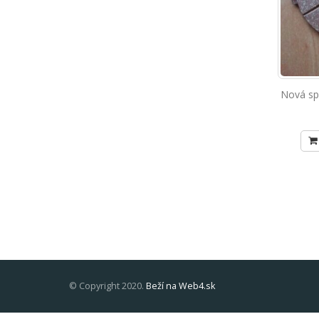
Nová sp
© Copyright 2020.
Beží na Web4.sk