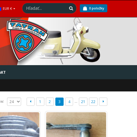
0 položky
EUR €
AKT
…
ew:
1
2
3
4
21
22