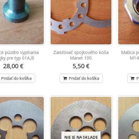
ce púzdro vypínania
Zaisťovač spojkového koša
Matica p
jky pre typ 01A,B
Manet 100.
M14x
28,00 €
5,50 €
Pridať do košíka
Pridať do košíka
P
NIE JE NA SKLADE