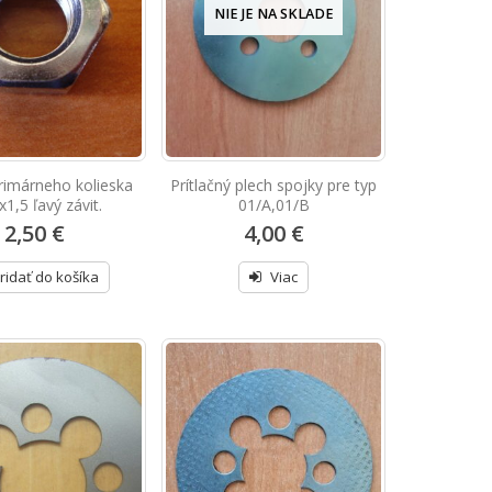
NIE JE NA SKLADE
rimárneho kolieska
Prítlačný plech spojky pre typ
1,5 ľavý závit.
01/A,01/B
2,50 €
4,00 €
ridať do košíka
Viac