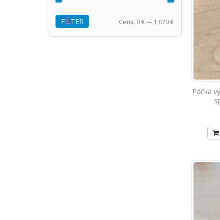
FILTER
Cena:
0 €
—
1,070 €
Páčka vy
s