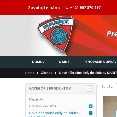
Zavolajte nám:
+421 907 870 797
DOMOV
O MNE
RENOVÁCIE A OPRAV
Home
Obchod
Nové náhradné diely do skútrov MANE
Sort By:
KATEGÓRIE PRODUKTOV
Plexištíty
Držiaky plexištítu
Nové náhradné diely do skútrov