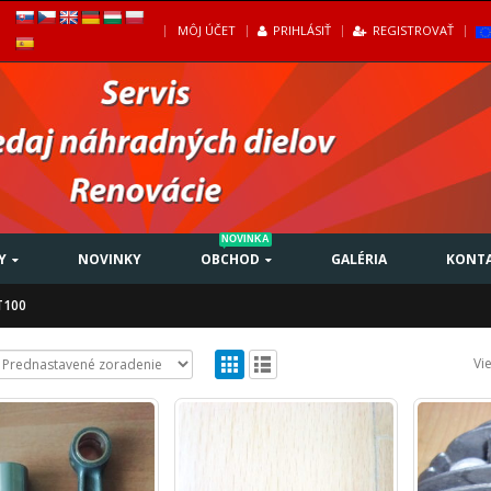
|
MÔJ ÚČET
PRIHLÁSIŤ
REGISTROVAŤ
NOVINKA
Y
NOVINKY
OBCHOD
GALÉRIA
KONT
T100
Vi