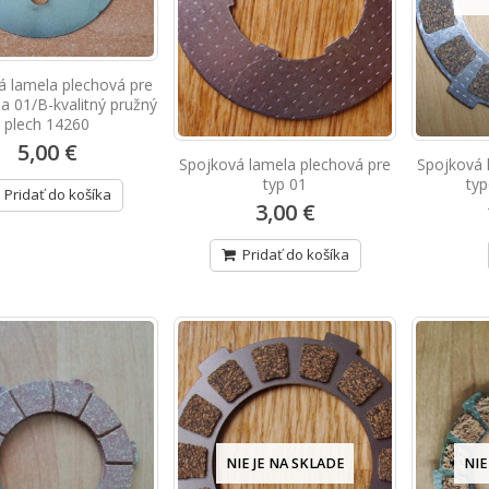
á lamela plechová pre
 a 01/B-kvalitný pružný
plech 14260
5,00 €
Spojková lamela plechová pre
Spojková 
typ 01
typ
Pridať do košíka
3,00 €
Pridať do košíka
NIE JE NA SKLADE
NIE