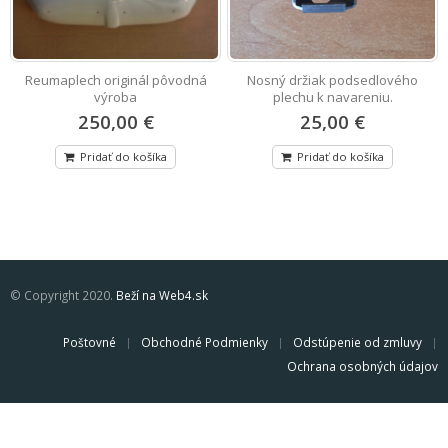
Reumaplech originál pôvodná
Nosný držiak podsedlového
výroba
plechu k navareniu.
250,00 €
25,00 €
Pridať do košíka
Pridať do košíka
© Copyright 2020.
Beží na Web4.sk
Poštovné
Obchodné Podmienky
Odstúpenie od zmluvy
Ochrana osobných údajov