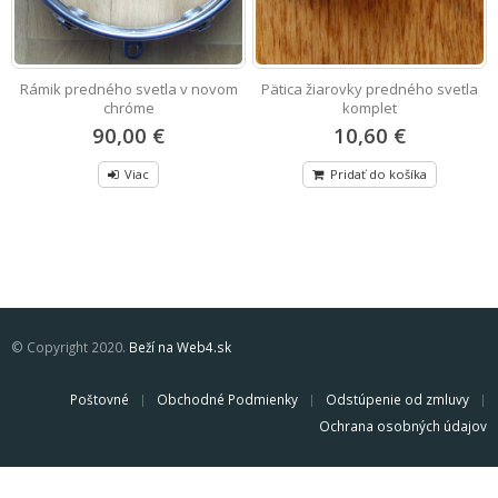
Rámik predného svetla v novom
Pätica žiarovky predného svetla
chróme
komplet
90,00 €
10,60 €
Viac
Pridať do košíka
© Copyright 2020.
Beží na Web4.sk
Poštovné
Obchodné Podmienky
Odstúpenie od zmluvy
Ochrana osobných údajov