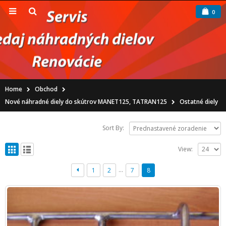
0
Home
Obchod
Nové náhradné diely do skútrov MANET125, TATRAN125
Ostatné diely
Sort By:
View:
…
1
2
7
8