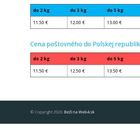
do 2 kg
do 3 kg
do 5 kg
11.50 €
12.00 €
13.00 €
Cena poštovného do Poľskej republi
do 2 kg
do 3 kg
do 5 kg
11.50 €
12.50 €
13.50 €
© Copyright 2020.
Beží na Web4.sk