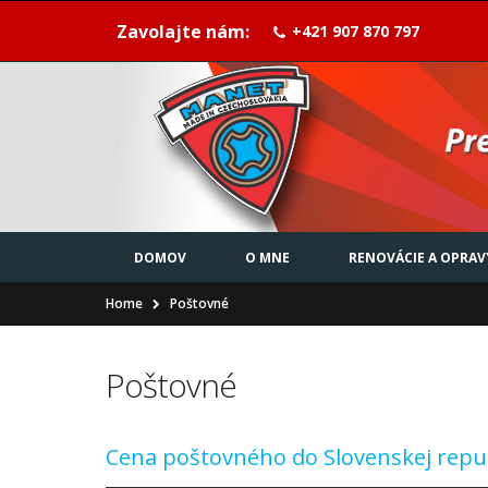
Zavolajte nám:
+421 907 870 797
DOMOV
O MNE
RENOVÁCIE A OPRAV
Home
Poštovné
Poštovné
Cena poštovného do Slovenskej repub