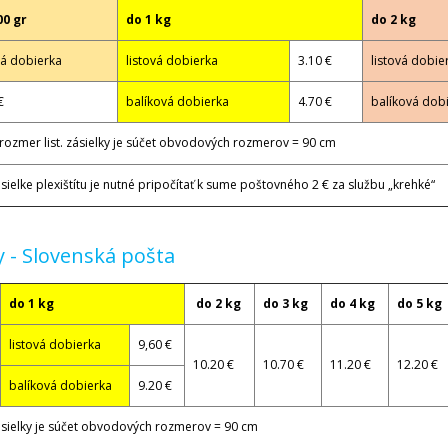
00 gr
do 1 kg
do 2 kg
vá dobierka
listová dobierka
3.10 €
listová dobie
€
balíková dobierka
4.70 €
balíková dob
rozmer list. zásielky je súčet obvodových rozmerov = 90 cm
ásielke plexištítu je nutné pripočítať k sume poštovného 2 € za službu „krehké“
 - Slovenská pošta
do 1 kg
do 2 kg
do 3 kg
do 4 kg
do 5 kg
listová dobierka
9,60 €
10.20 €
10.70 €
11.20 €
12.20 €
balíková dobierka
9.20 €
zásielky je súčet obvodových rozmerov = 90 cm