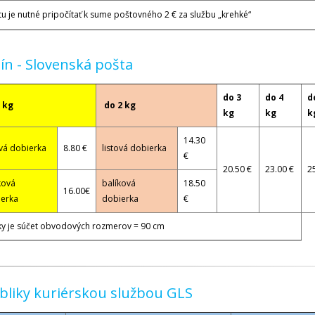
títu je nutné pripočítať k sume poštovného 2 € za službu „krehké“
n - Slovenská pošta
do 3
do 4
d
 kg
do 2 kg
kg
kg
k
14.30
ová dobierka
8.80 €
listová dobierka
€
20.50 €
23.00 €
2
ková
balíková
18.50
16.00€
erka
dobierka
€
elky je súčet obvodových rozmerov = 90 cm
bliky kuriérskou službou GLS