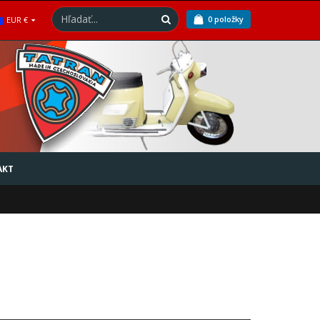
0 položky
EUR €
AKT