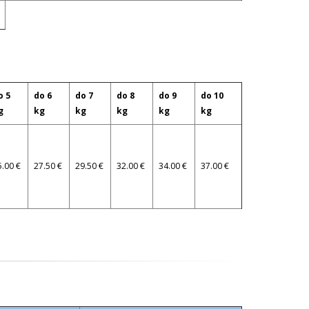
o 5
do 6
do 7
do 8
do 9
do 10
g
kg
kg
kg
kg
kg
5.00 €
27.50 €
29.50 €
32.00 €
34.00 €
37.00 €