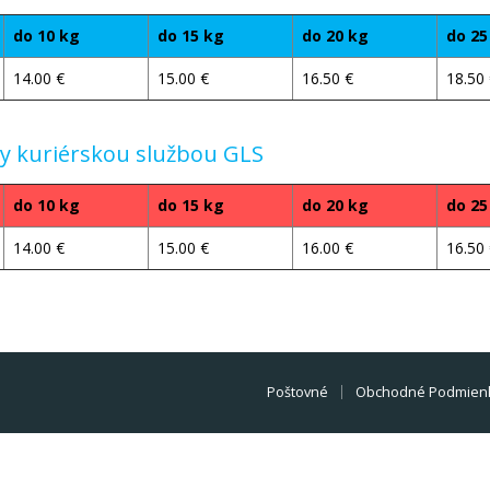
do 10 kg
do 15 kg
do 20 kg
do 25
14.00 €
15.00 €
16.50 €
18.50
ky kuriérskou službou GLS
do 10 kg
do 15 kg
do 20 kg
do 25
14.00 €
15.00 €
16.00 €
16.50
Poštovné
Obchodné Podmien