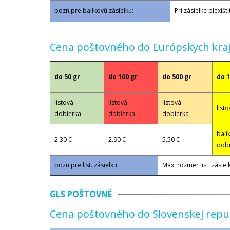
pozn pre balíkovú zásielku:
Pri zásielke plexiš
Cena poštovného do Európskych krají
do 50 gr
do 100 gr
do 500 gr
do 1
listová
listová
listová
list
dobierka
dobierka
dobierka
balí
2.30 €
2.90 €
5.50 €
dobi
pozn.pre list. zásielku:
Max. rozmer list. zási
GLS POŠTOVNÉ
Cena poštovného do Slovenskej repu