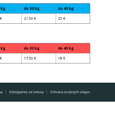
 kg
do 30 kg
do 40 kg
 €
21.50 €
25 €
 kg
do 30 kg
do 40 kg
 €
17.50 €
18 €
ky
Odstúpenie od zmluvy
Ochrana osobných údajov