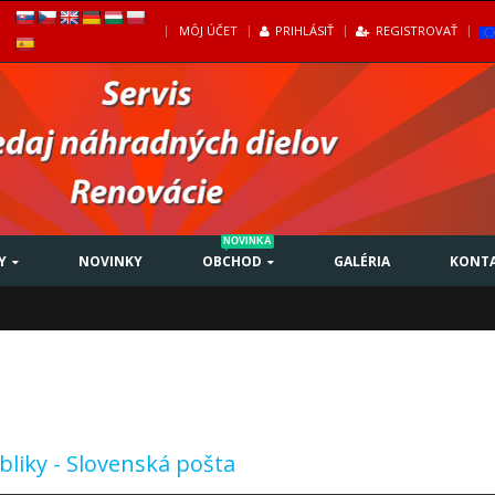
|
MÔJ ÚČET
PRIHLÁSIŤ
REGISTROVAŤ
NOVINKA
Y
NOVINKY
OBCHOD
GALÉRIA
KONT
liky - Slovenská pošta