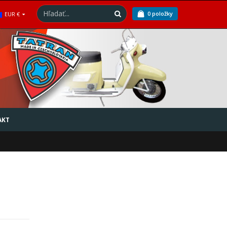
0 položky
EUR €
AKT