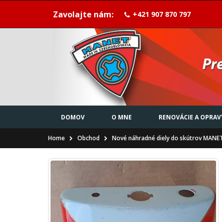
Zavolajte nám:
+421 907 870 797
DOMOV
O MNE
RENOVÁCIE A OPRAV
Home
Obchod
Nové náhradné diely do skútrov MANE