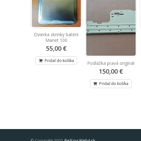
Dvierka skrinky batérií
Manet 100
55,00 €
Pridať do košíka
erka pre typ
Podlážka pravá originál
Pravé
150,00 €
,00 €
Pridať do košíka
ť do košíka
© Copyright 2020.
Beží na Web4.sk