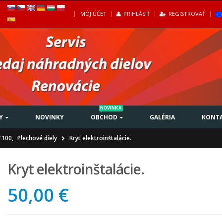
|
MÔJ ÚČET
PRIHLÁSIŤ
REGISTROVAŤ
NOVINKA
Y
NOVINKY
OBCHOD
GALÉRIA
KONT
T100
,
Plechové diely
Kryt elektroinštalácie.
Kryt elektroinštalácie.
50,00 €