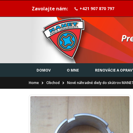
Zavolajte nám:
+421 907 870 797
DOMOV
O MNE
RENOVÁCIE A OPRAV
Home
Obchod
Nové náhradné diely do skútrov MAN