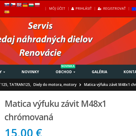
|
MÔJ ÚČET
PRIHLÁSIŤ
REGISTROVAŤ
NOVINKA
Y
NOVINKY
OBCHOD
GALÉRIA
KONT
ET125, TATRAN125
,
Diely do motora, motory
Matica výfuku závit M48x1 c
Matica výfuku závit M48x1
chrómovaná
15,00 €