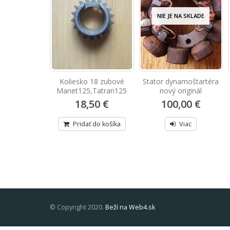
NA SKLADE
NIE JE NA SKLADE
ľavý nový
Koliesko 18 zubové
Stator dynamoštartéra
Manet125,Tatran125
nový originál
,00 €
18,50 €
100,00 €
Viac
Pridať do košíka
Viac
© Copyright 2020.
Beží na Web4.sk