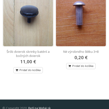
Šrób dvierok skrinky batérií a
Nit výrobného štítku 3×8
Z
bočných dvierok
0,20 €
11,00 €
Pridať do košíka
Pridať do košíka
© Copyright 2020.
Beží na Web4.sk