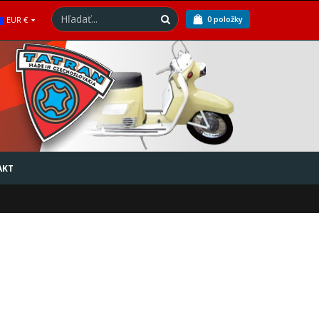
0 položky
EUR €
AKT