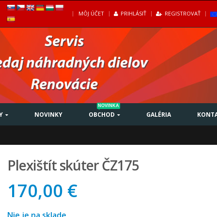
|
MÔJ ÚČET
PRIHLÁSIŤ
REGISTROVAŤ
NOVINKA
Y
NOVINKY
OBCHOD
GALÉRIA
KONT
Plexištít skúter ČZ175
170,00 €
Nie je na sklade