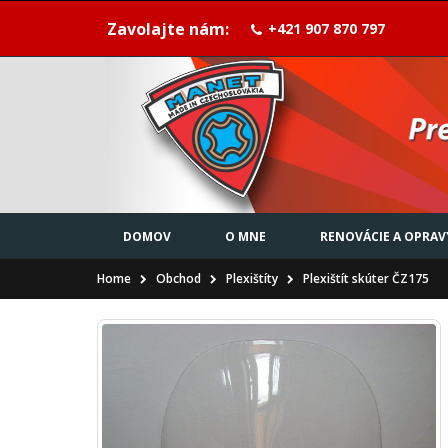
Zavolajte nám:
+421 907 870 797
DOMOV
O MNE
RENOVÁCIE A OPRAV
Home
Obchod
Plexištíty
Plexištít skúter ČZ175