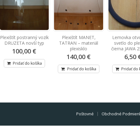
Plexištít postranný vozík
Plexištít MANET,
Lemovka otvo
DRUZETA novší typ
TATRAN – materiál
svetlo do ple
plexisklo
čierna JAWA 2
100,00 €
140,00 €
6,50 
Pridať do košíka
Pridať do košíka
Pridať do 
Poštovné
Obchodné Podmien