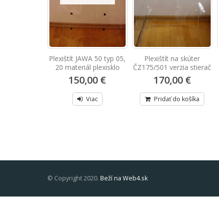
o kapotáže VB
Plexištít JAWA 50 typ 05,
Plexištít na skúter
polykarbonát
20 materiál plexisklo
ČZ175/501 verzia stierač
,00 €
150,00 €
170,00 €
ť do košíka
Viac
Pridať do košíka
© Copyright 2020.
Beží na Web4.sk