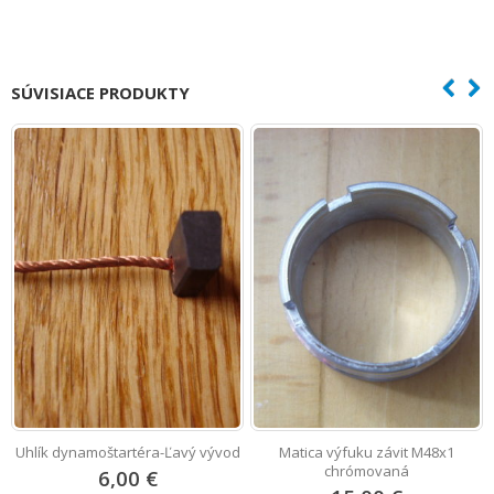
SÚVISIACE PRODUKTY
u
Uhlík dynamoštartéra-Ľavý vývod
Matica výfuku závit M48x1
chrómovaná
6,00 €